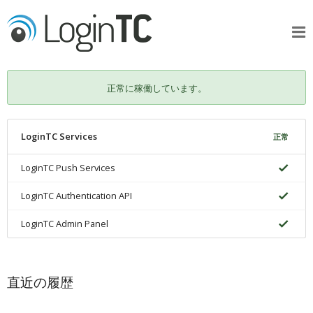
正常に稼働しています。
LoginTC Services
正常
LoginTC Push Services
LoginTC Authentication API
LoginTC Admin Panel
直近の履歴